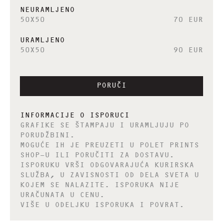
NEURAMLJENO
50X50
70 EUR
URAMLJENO
50X50
90 EUR
PORUČI
INFORMACIJE O ISPORUCI
GRAFIKE SE ŠTAMPAJU I URAMLJUJU PO
PORUDŽBINI.
MOGUĆE IH JE PREUZETI U POLET PRINTS
SHOP-U ILI PORUČITI ZA DOSTAVU.
ISPORUKU VRŠI ODGOVARAJUĆA KURIRSKA
SLUŽBA, U ZAVISNOSTI OD DELA SVETA U
KOJEM SE NALAZITE. ISPORUKA NIJE
URAČUNATA U CENU.
VIŠE U ODELJKU ISPORUKA I POVRAT.