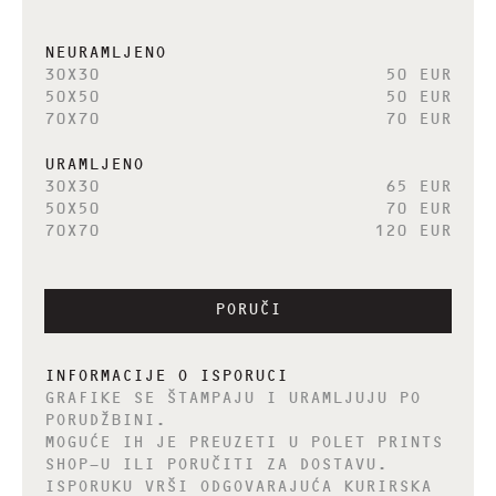
NEURAMLJENO
30X30
50 EUR
50X50
50 EUR
70X70
70 EUR
URAMLJENO
30X30
65 EUR
50X50
70 EUR
70X70
120 EUR
PORUČI
INFORMACIJE O ISPORUCI
GRAFIKE SE ŠTAMPAJU I URAMLJUJU PO
PORUDŽBINI.
MOGUĆE IH JE PREUZETI U POLET PRINTS
SHOP-U ILI PORUČITI ZA DOSTAVU.
ISPORUKU VRŠI ODGOVARAJUĆA KURIRSKA